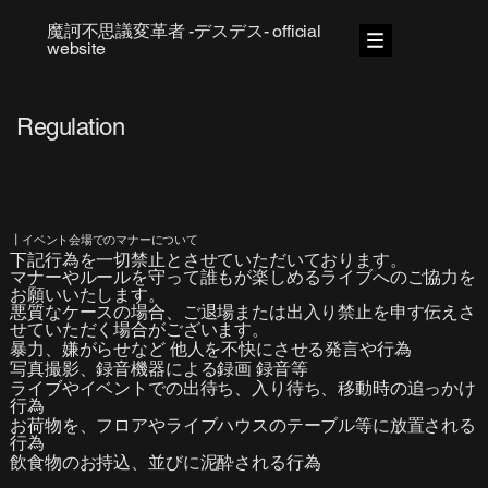
魔訶不思議変革者 -デスデス- official
website
Regulation
┃イベント会場でのマナーについて
下記行為を一切禁止とさせていただいております。
マナーやルールを守って誰もが楽しめるライブへのご協力を
お願いいたします。
悪質なケースの場合、ご退場または出入り禁止を申す伝えさ
せていただく場合がございます。
暴力、嫌がらせなど 他人を不快にさせる発言や行為
写真撮影、録音機器による録画 録音等
ライブやイベントでの出待ち、入り待ち、移動時の追っかけ
行為
お荷物を、フロアやライブハウスのテーブル等に放置される
行為​
飲食物のお持込、並びに泥酔される行為