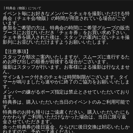
┃特典会（物販）について
イベント毎にお好きなメンバーとチェキを撮影いただける特
典会（チェキ会/物販）の時間が用意されている場合がござ
います。​
参加をご希望の方は、特典会の時間にご希望グループの販売
ブースにお並びいただき「チェキ券」をお買い求め下さい。
チェキ券を購入された後は、スタッフの案内に従いチェキ撮
影列にお並びいただけますようお願いいたします。
【注意事項】
スタッフが順次ご案内いたしますが、スムーズに進行するた
めお呼び出しの順番が前後する場合がございます。
撮影はスタッフが行います。お客様による撮影は行なえませ
ん。
サイン&トーク付きのチェキは時間制限がございます。タイ
マーが鳴りましたら速やかに終了のご協力をお願いいたしま
す。
メンバーの嫌がるポーズ指定は禁止とさせていただいており
ます。
特典券は、購入いただいた当日のイベントのみご利用可能で
す。
​特典券のお持ち帰りはご遠慮ください。購入いただいたにも
かかわらず ご利用いただけなかった場合は、当日に限り返
金させていただきます。
余った特典券の後日返金、ならびに後日交換は対応いたしか
ねますので、予めご了承ください。