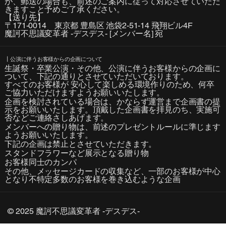
が、郵送の場合も、前述のご案内に従って対応させていただ
きますこと予めご了承ください。
​【送り先】
〒171-0014 東京都 豊島区 池袋2-51-14 飛翔ビル4F
魔訶不思議変革者 -デスデス- [メンバー名] 宛
┃公演に伴うお客様からの企画について
生誕祭・卒業公演・その他、公演に伴うお客様からの企画に
ついて、下記の通りとさせていただいております。
すべてのお客様が 安心して楽しめる環境作りのため、何卒
ご協力いただけますようお願いいたします。
​企画を検討されている場合は、かならず運営まで企画書の提
示をお願いいたします。頂戴した企画書を拝見のち、実施可
否などご連絡さしあげます。
メンバーへの贈り物は、前述のプレゼントルールに準じます
ようお願いいたします。
下記の企画は禁止とさせていただきます。
スタンドフラワーなど展示となる贈り物
お客様同士のカンパ
その他、メッセージカードの収集など、一部のお客様が中心
となり不特定多数のお客様を巻き込むような企画
© 2025 魔訶不思議変革者 -デスデス-