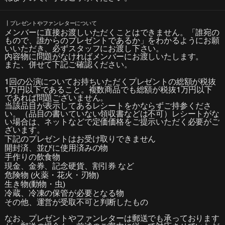
┃プレゼントやファンレターについて
メンバーに直接お渡しいただくことはできません。「誰宛の
もので、誰からのプレゼントであるか」をわかるようにお願
いいただき、必ずスタッフにお渡し下さい。
内容物に問題がなければメンバーにお渡しいたします。
また、併せて下記ご確認ください。
1回の公演についてお持ちいただくプレゼントの総額が税抜
1万円以下であること。複数商品でも総額が税抜1万円以下
であれば問題ございません。
当該品目が表示してあるレシートをかならずご持参くださ
い。（品目の書いていない領収書などは不可）レシートがな
い場合は、ネットなどで定価価格をご提示いただく必要がご
ざいます。
下記のプレゼントはお受け取りできません
​開封済、並びに使用済みの物
手作りの飲食物
現金、金券、記念硬貨、割引券 など
危険物 (火薬・花火・刃物)
生き物(動物・虫)
冷蔵、冷凍の保管が必要となる物
その他、運営が受取不可と判断したもの​
なお、プレゼントやファンレターは郵送でも承っております