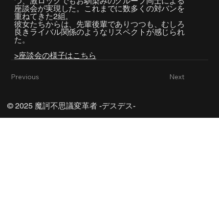
つ、激ロックでもお馴染みのグループ同士による
座談会が実現した。これまでに数多くの対バンを
重ねてきた2組。
彼女たちからは、先輩後輩でありつつも、むしろ
良きライバル関係のようなリスペクトが感じられ
た。
>座談会の様子はこちら
Previous
Next
© 2025 魔訶不思議変革者 -デスデス-