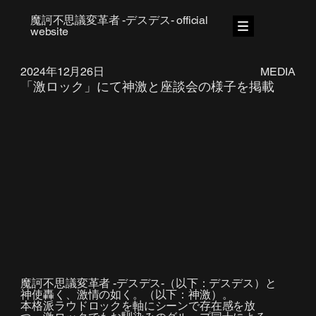
魔訶不思議変革者 -デスデス- official
website
2024年12月26日
MEDIA
「激ロック」にて神激と座談会の様子を掲載
魔訶不思議変革者 -デスデス-（以下：デスデス）と
神使轟く、激情の如く。（以下：神激）。
本格派ラウドロックを軸にシーンで存在感を放