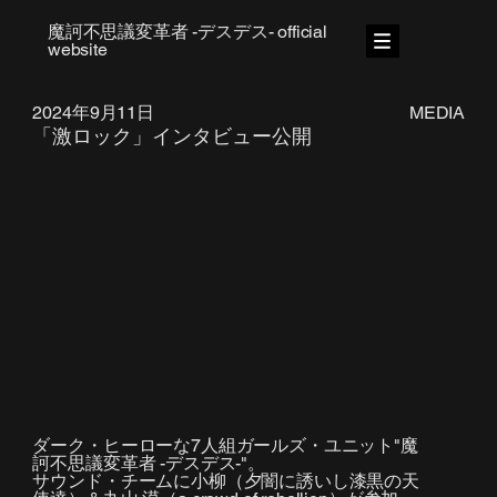
魔訶不思議変革者 -デスデス- official
website
2024年9月11日
MEDIA
「激ロック」インタビュー公開
ダーク・ヒーローな7人組ガールズ・ユニット"魔
訶不思議変革者 -デスデス-"。
サウンド・チームに小柳（夕闇に誘いし漆黒の天